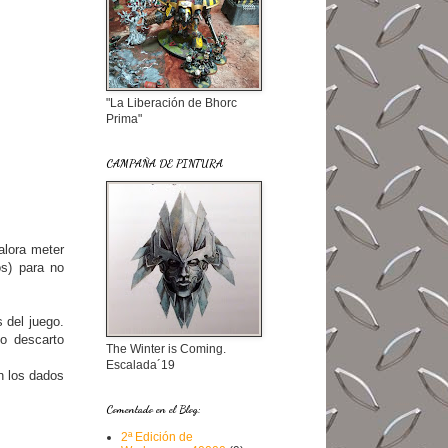
"La Liberación de Bhorc
Prima"
CAMPAÑA DE PINTURA
alora meter
os) para no
 del juego.
o descarto
The Winter is Coming.
Escalada´19
n los dados
Comentado en el Blog:
2ª Edición de