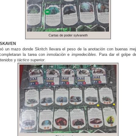
Cartas de poder sylvaneth
 SKAVEN
eó un mazo donde Skritch llevara el peso de la anotación con buenas me
completaran la tarea con
inmolación
e
impredecibles
. Para dar el golpe d
tenidos
y
táctico superior
.