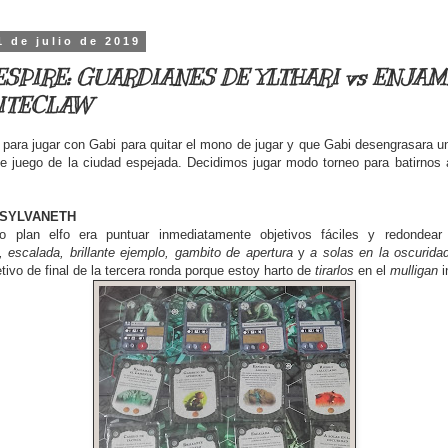
1 de julio de 2019
SPIRE: GUARDIANES DE YLTHARI vs ENJA
PITECLAW
para jugar con Gabi para quitar el mono de jugar y que Gabi desengrasara un
e juego de la ciudad espejada. Decidimos jugar modo torneo para batirnos 
 SYLVANETH
o plan elfo era puntuar inmediatamente objetivos fáciles y redondea
 escalada, brillante ejemplo, gambito de apertura
y
a solas en la oscurida
tivo de final de la tercera ronda porque estoy harto de
tirarlos
en el
mulligan
i