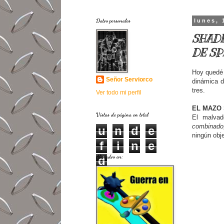
Datos personales
lunes, 
SHADE
DE S
Hoy quedé 
Señor Serviorco
dinámica d
tres.
Ver todo mi perfil
EL MAZO
Vistas de página en total
El malvad
combinado,
u
n
d
e
ningún obje
f
i
n
e
Alistados en:
d