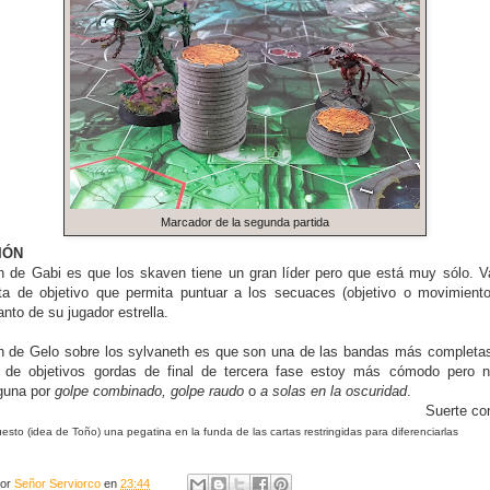
Marcador de la segunda partida
IÓN
ón de Gabi es que los skaven tiene un gran líder pero que está muy sólo. V
ta de objetivo que permita puntuar a los secuaces (objetivo o movimient
nto de su jugador estrella.
ón de Gelo sobre los sylvaneth es que son una de las bandas más completas
s de objetivos gordas de final de tercera fase estoy más cómodo pero n
lguna por
golpe combinado, golpe raudo
o
a solas en la oscuridad
.
Suerte co
sto (idea de Toño) una pegatina en la funda de las cartas restringidas para diferenciarlas
por
Señor Serviorco
en
23:44