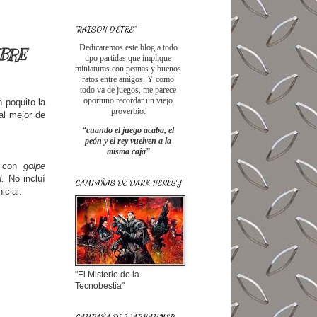
"RAISON D´ÊTRE"
Dedicaremos este blog a todo
MBRE
tipo partidas que implique
miniaturas con peanas y buenos
ratos entre amigos. Y como
todo va de juegos, me parece
oportuno recordar un viejo
 poquito la
proverbio:
al mejor de
“cuando el juego acaba, el
peón y el rey vuelven a la
misma caja”
r con
golpe
d.
No incluí
CAMPAÑAS DE DARK HERESY
nicial.
"El Misterio de la
Tecnobestia"