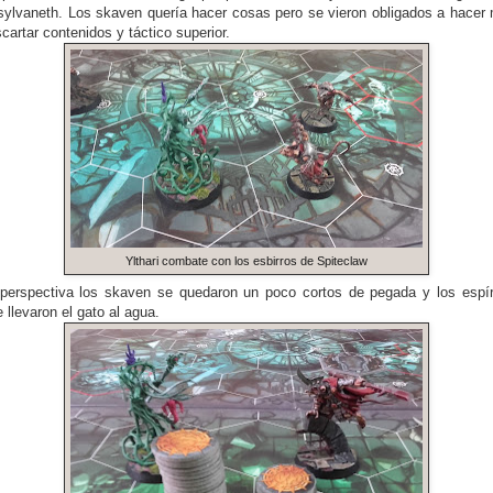
sylvaneth. Los skaven quería hacer cosas pero se vieron obligados a hacer 
scartar contenidos y táctico superior.
Ylthari combate con los esbirros de Spiteclaw
perspectiva los skaven se quedaron un poco cortos de pegada y los espír
llevaron el gato al agua.